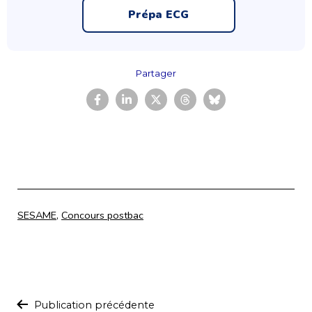
Prépa ECG
Partager
Catégorisé
SESAME
,
Concours postbac
comme
Navigation
Publication précédente