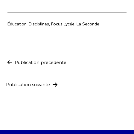
Catégorisé
Éducation
,
Disciplines
,
Focus Lycée
,
La Seconde
comme
Navigation
Publication précédente
de
l’article
Publication suivante