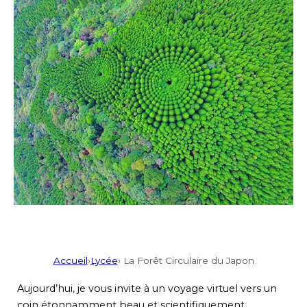
Accueil
›
Lycée
› La Forêt Circulaire du Japon
Aujourd’hui, je vous invite à un voyage virtuel vers un
coin étonnamment beau et scientifiquement