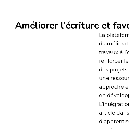
Améliorer l’écriture et fav
La platefor
d’améliorat
travaux à l’
renforcer l
des projet
une ressour
approche en
en dévelop
L’intégrati
article dan
d’apprentis