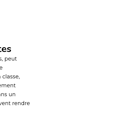
tes
s, peut
e
 classe,
lement
ans un
uvent rendre