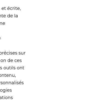
et écrite,
nte de la
mme
e
 précises sur
tion de ces
s outils ont
contenu,
rsonnalisés
logies
ations