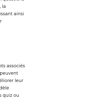
 la
issant ainsi
r
ots associés
s peuvent
liorer leur
odèle
s quiz ou