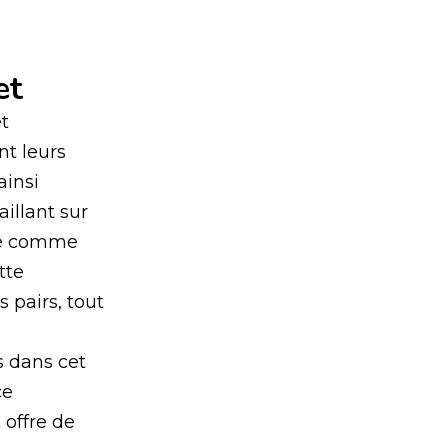
et
et
nt leurs
ainsi
illant sur
isé comme
tte
 pairs, tout
s dans cet
ce
 offre de