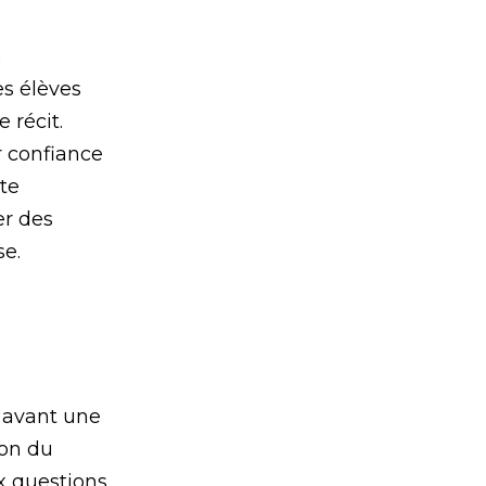
s
es élèves
 récit.
r confiance
te
er des
se.
 avant une
ion du
ux questions