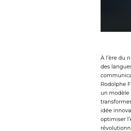
À l’ère du 
des langues
communicati
Rodolphe Fo
un modèle l
transformer
idée innova
optimiser l
révolutionn