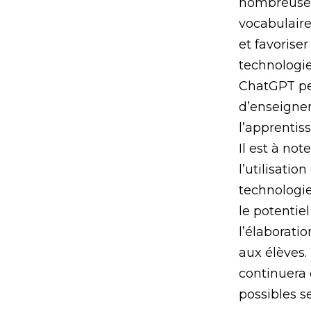
nombreuses
vocabulaire
et favoriser
technologie
ChatGPT peu
d’enseignem
l’apprentis
Il est à not
l’utilisatio
technologie
le potentie
l’élaborati
aux élèves.
continuera 
possibles s