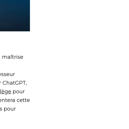
a maîtrise
esseur
er ChatGPT,
llège
pour
entera cette
s pour