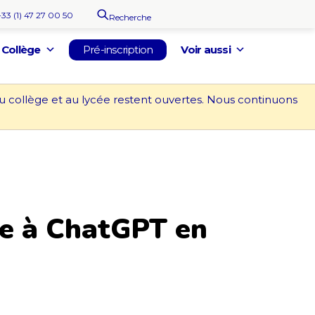
+33 (1) 47 27 00 50
Recherche
Collège
Pré-inscription
Voir aussi
au collège et au lycée restent ouvertes. Nous continuons
ce à ChatGPT en