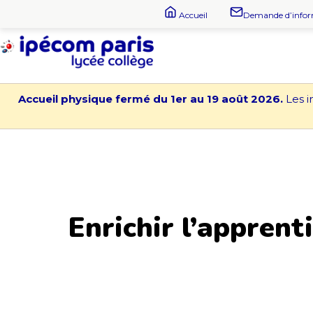
Aller
Accueil
Demande d’info
au
contenu
Lycée
-
Accueil physique fermé du 1er au 19 août 2026.
Les i
Collège
Ipécom
Paris
Enrichir l’appren