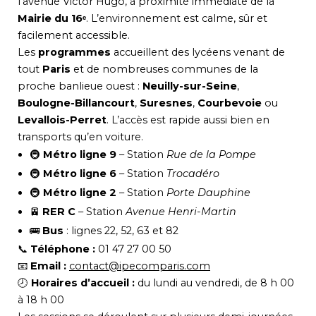
l’avenue Victor Hugo, à proximité immédiate de la
Mairie du 16ᵉ
. L’environnement est calme, sûr et
facilement accessible.
Les
programmes
accueillent des lycéens venant de
tout
Paris
et de nombreuses communes de la
proche banlieue ouest :
Neuilly-sur-Seine
,
Boulogne-Billancourt
,
Suresnes
,
Courbevoie
ou
Levallois-Perret
. L’accès est rapide aussi bien en
transports qu’en voiture.
🚇
Métro ligne 9
– Station
Rue de la Pompe
🚇
Métro ligne 6
– Station
Trocadéro
🚇
Métro ligne 2
– Station
Porte Dauphine
🚈
RER C
– Station
Avenue Henri-Martin
🚌
Bus
: lignes 22, 52, 63 et 82
📞
Téléphone :
01 47 27 00 50
📧
Email :
contact@ipecomparis.com
🕗
Horaires d’accueil :
du lundi au vendredi, de 8 h 00
à 18 h 00