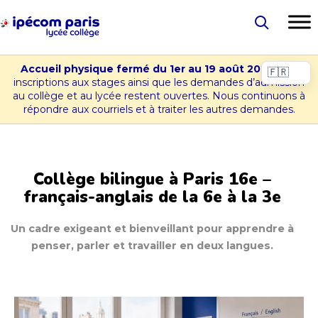
Aller
au
Lycée
contenu
-
Accueil physique fermé du 1er au 19 août 2026.
Les
Choisir
Collège
inscriptions aux stages ainsi que les demandes d’admission
la
au collège et au lycée restent ouvertes. Nous continuons à
Ipécom
répondre aux courriels et à traiter les autres demandes.
Paris
langue
Collège bilingue à Paris 16e –
français-anglais de la 6e à la 3e
Un cadre exigeant et bienveillant pour apprendre à
penser, parler et travailler en deux langues.