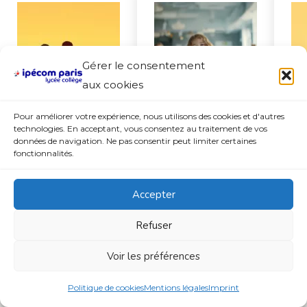
Gérer le consentement
aux cookies
Pour améliorer votre expérience, nous utilisons des cookies et d'autres
Haut potentiel
Collège privé
technologies. En acceptant, vous consentez au traitement de vos
données de navigation. Ne pas consentir peut limiter certaines
↗
↗
fonctionnalités.
Accepter
Mis à jour le 6 Juillet 2026 à 09:45
Refuser
Accès rapide
Tous les parcours Ipécom, du collège à la prépa.
Voir les préférences
Collège
Politique de cookies
Mentions légales
Imprint
Accueil
Contact
Plan
Appeler
S’inscrire