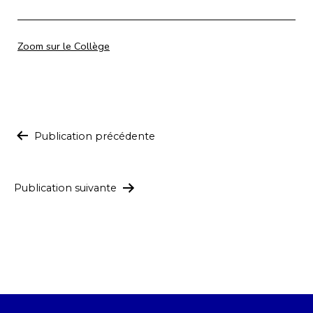
Catégorisé
Zoom sur le Collège
comme
Navigation
Publication précédente
de
l’article
Publication suivante