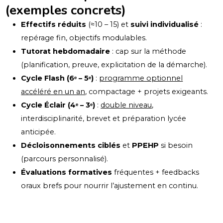
(exemples concrets)
Effectifs réduits
(≈10 – 15) et
suivi individualisé
:
repérage fin, objectifs modulables.
Tutorat hebdomadaire
: cap sur la méthode
(planification, preuve, explicitation de la démarche).
Cycle Flash (6ᵉ – 5ᵉ)
:
programme optionnel
accéléré en un an
, compactage + projets exigeants.
Cycle Éclair (4ᵉ – 3ᵉ)
:
double niveau
,
interdisciplinarité, brevet et préparation lycée
anticipée.
Décloisonnements ciblés
et
PPEHP
si besoin
(parcours personnalisé).
Évaluations formatives
fréquentes + feedbacks
oraux brefs pour nourrir l’ajustement en continu.