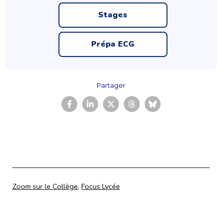
Stages
Prépa ECG
Partager
Catégorisé
Zoom sur le Collège
,
Focus Lycée
comme