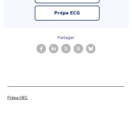
Prépa ECG
Partager
Catégorisé
Prépa HEC
comme