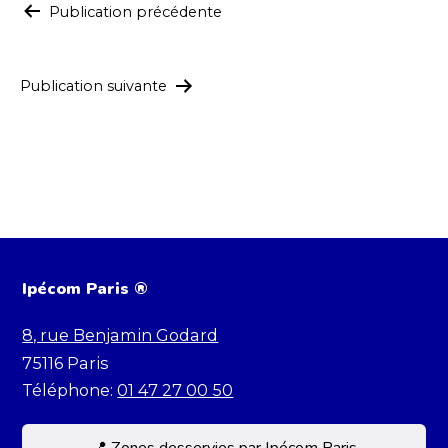
Navigation
Publication précédente
de
l’article
Publication suivante
Ipécom Paris ®
8, rue Benjamin Godard
75116
Paris
Téléphone:
01 47 27 00 50
📍 Zones desservies par Ipécom Paris