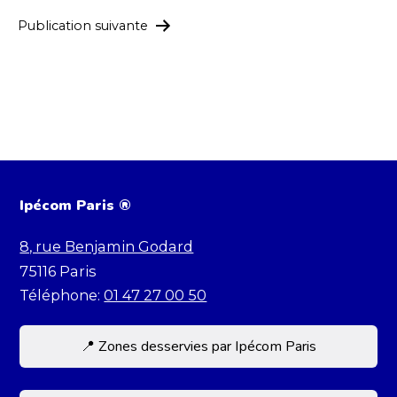
l’article
Publication suivante
Ipécom Paris ®
8, rue Benjamin Godard
75116
Paris
Téléphone:
01 47 27 00 50
📍 Zones desservies par Ipécom Paris
Située dans le 16e, Ipécom accueille des