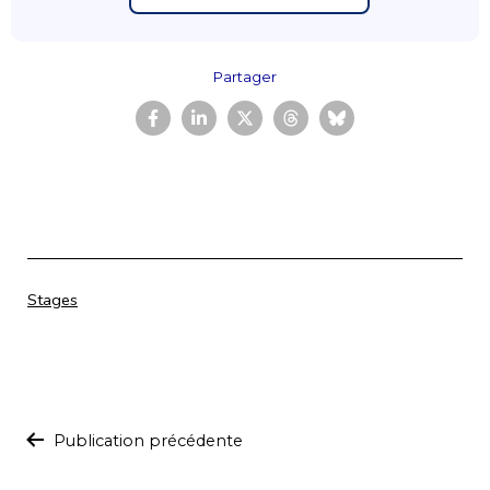
Partager
Catégorisé
Stages
comme
Navigation
Publication précédente
de