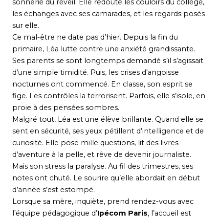
sonnerie du réveil. Elle redoute les couloirs du collège,
les échanges avec ses camarades, et les regards posés
sur elle.
Ce mal-être ne date pas d’hier. Depuis la fin du
primaire, Léa lutte contre une anxiété grandissante.
Ses parents se sont longtemps demandé s’il s’agissait
d’une simple timidité. Puis, les crises d’angoisse
nocturnes ont commencé. En classe, son esprit se
fige. Les contrôles la terrorisent. Parfois, elle s’isole, en
proie à des pensées sombres.
Malgré tout, Léa est une élève brillante. Quand elle se
sent en sécurité, ses yeux pétillent d’intelligence et de
curiosité. Elle pose mille questions, lit des livres
d’aventure à la pelle, et rêve de devenir journaliste.
Mais son stress la paralyse. Au fil des trimestres, ses
notes ont chuté. Le sourire qu’elle abordait en début
d’année s’est estompé.
Lorsque sa mère, inquiète, prend rendez-vous avec
l’équipe pédagogique d’
Ipécom Paris
, l’accueil est