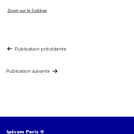
Catégorisé
Zoom sur le Collège
comme
Navigation
Publication précédente
de
l’article
Publication suivante
Ipécom Paris ®