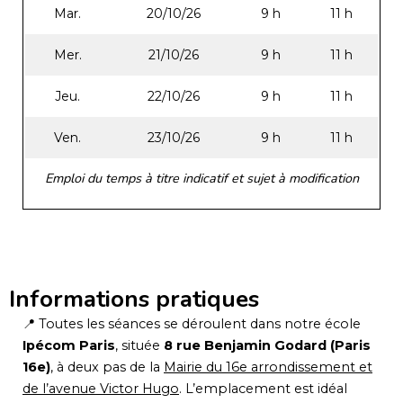
Mar.
20/10/26
9 h
11 h
Mer.
21/10/26
9 h
11 h
Jeu.
22/10/26
9 h
11 h
Ven.
23/10/26
9 h
11 h
Emploi du temps à titre indicatif et sujet à modification
Informations pratiques
📍 Toutes les séances se déroulent dans notre école
Ipécom Paris
, située
8 rue Benjamin Godard (Paris
16e)
, à deux pas de la
Mairie du 16e arrondissement et
de l’avenue Victor Hugo
. L’emplacement est idéal