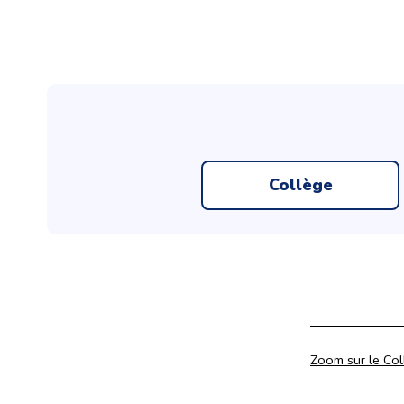
Collège
Catégorisé
Zoom sur le Co
comme