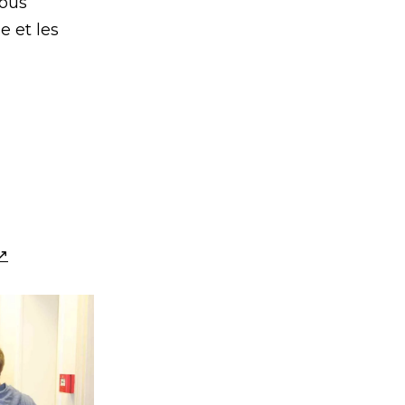
nous
e et les
 ↗