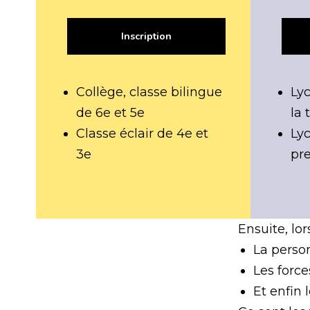
Inscription
Collège, classe bilingue
Lyc
de 6e et 5e
la 
Classe éclair de 4e et
Lyc
3e
pr
Ensuite, lo
La person
Les force
Et enfin 