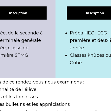
Inscription
Inscription
ée, de la seconde à
Prépa HEC : ECG
terminale générale
première et deux
ée, classe de
année
emière STMG
Classes khûbes o
Cube
rs de ce rendez-vous nous examinons :
nalité de l’élève,
s et les faiblesses
les bulletins et les appréciations