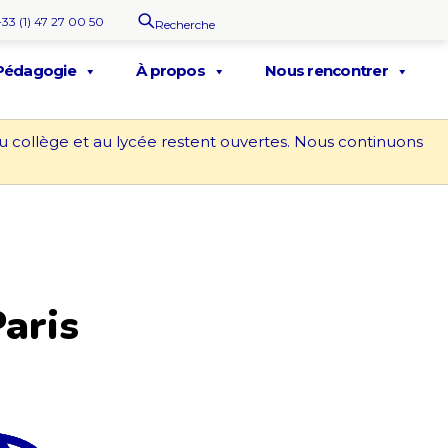
+33 (1) 47 27 00 50
Recherche
Pédagogie
À propos
Nous rencontrer
au collège et au lycée restent ouvertes. Nous continuons
aris