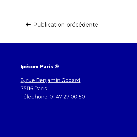
Navigation
Publication précédente
de
l’article
Ipécom Paris ®
8, rue Benjamin Godard
75116
Paris
Téléphone:
01 47 27 00 50