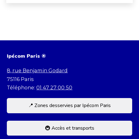
Ipécom Paris ®
8, rue Benjamin Godard
75116
Paris
Téléphone:
01 47 27 00 50
📍 Zones desservies par Ipécom Paris
Située dans le 16e, Ipécom accueille des
élèves de toute la capitale et d’Île-de-France.
🚇 Accès et transports
Nous recevons régulièrement des élèves