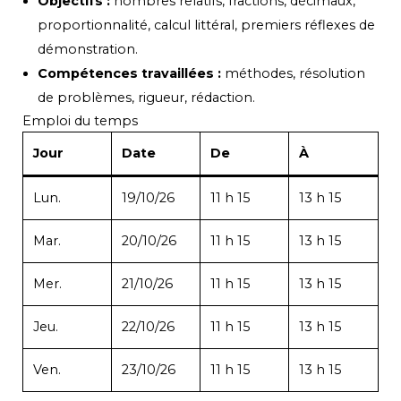
Objectifs :
nombres relatifs, fractions, décimaux,
proportionnalité, calcul littéral, premiers réflexes de
démonstration.
Compétences travaillées :
méthodes, résolution
de problèmes, rigueur, rédaction.
Emploi du temps
Jour
Date
De
À
Lun.
19/10/26
11 h 15
13 h 15
Mar.
20/10/26
11 h 15
13 h 15
Mer.
21/10/26
11 h 15
13 h 15
Jeu.
22/10/26
11 h 15
13 h 15
Ven.
23/10/26
11 h 15
13 h 15