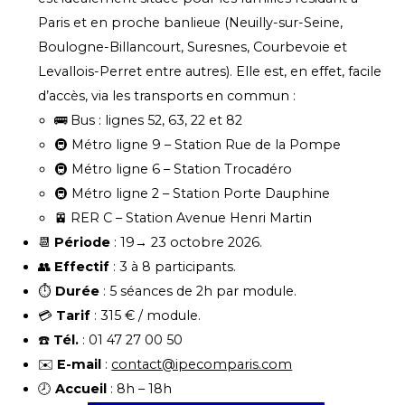
Paris et en proche banlieue (Neuilly-sur-Seine,
Boulogne-Billancourt, Suresnes, Courbevoie et
Levallois-Perret entre autres). Elle est, en effet, facile
d’accès, via les transports en commun :
🚌 Bus : lignes 52, 63, 22 et 82
🚇 Métro ligne 9 – Station Rue de la Pompe
🚇 Métro ligne 6 – Station Trocadéro
🚇 Métro ligne 2 – Station Porte Dauphine
🚈 RER C – Station Avenue Henri Martin
📆
Période
: 19→ 23 octobre 2026.
👥
Effectif
: 3 à 8 participants.
⏱️
Durée
: 5 séances de 2h par module.
💳
Tarif
: 315 € / module.
☎️
Tél.
: 01 47 27 00 50
✉️
E-mail
:
contact@ipecomparis.com
🕗
Accueil
: 8h – 18h