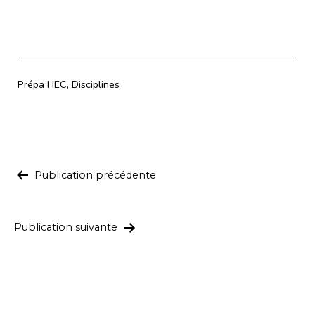
Catégorisé
Prépa HEC
,
Disciplines
comme
Navigation
Publication précédente
de
l’article
Publication suivante