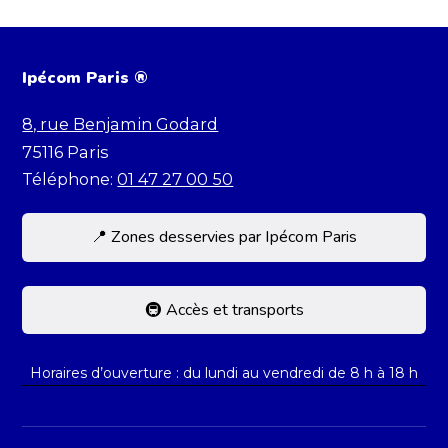
Ipécom Paris ®
8, rue Benjamin Godard
75116
Paris
Téléphone:
01 47 27 00 50
📍 Zones desservies par Ipécom Paris
Située dans le 16e, Ipécom accueille des
élèves de toute la capitale et d’Île-de-France.
🚇 Accès et transports
Nous recevons régulièrement des élèves
L’école est facilement accessible par les
résidant dans :
Horaires d’ouverture : du lundi au vendredi de 8 h à 18 h
transports en commun. Elle se trouve à
Paris : 7e, 8e, 15e, 16e, 17e arrondissements
proximité immédiate des stations suivantes :
Boulogne-Billancourt, Neuilly-sur-Seine,
🚇 Métro ligne 9 – Station Rue de la