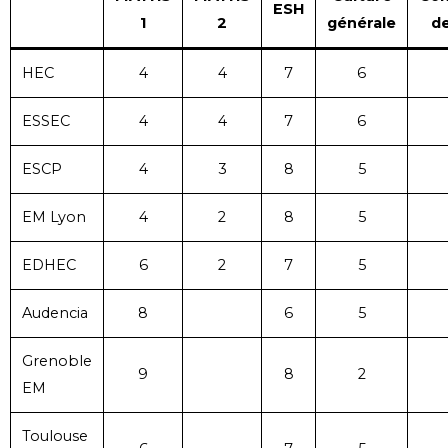
ESH
1
2
générale
d
HEC
4
4
7
6
ESSEC
4
4
7
6
ESCP
4
3
8
5
EM Lyon
4
2
8
5
EDHEC
6
2
7
5
Audencia
8
6
5
Grenoble
9
8
2
EM
Toulouse