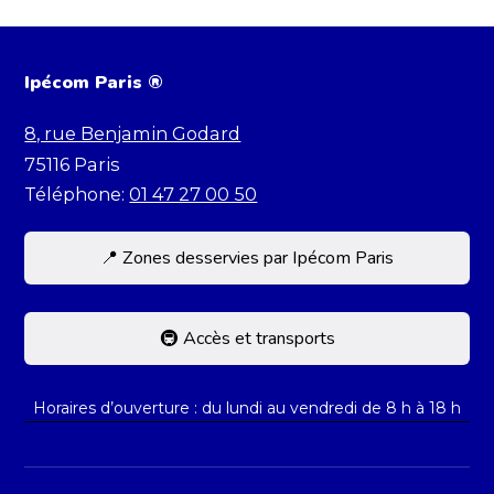
Ipécom Paris ®
8, rue Benjamin Godard
75116
Paris
Téléphone:
01 47 27 00 50
📍 Zones desservies par Ipécom Paris
Située dans le 16e, Ipécom accueille des
élèves de toute la capitale et d’Île-de-France.
🚇 Accès et transports
Nous recevons régulièrement des élèves
L’école est facilement accessible par les
résidant dans :
Horaires d’ouverture : du lundi au vendredi de 8 h à 18 h
transports en commun. Elle se trouve à
Paris : 7e, 8e, 15e, 16e, 17e arrondissements
proximité immédiate des stations suivantes :
Boulogne-Billancourt, Neuilly-sur-Seine,
🚇 Métro ligne 9 – Station Rue de la