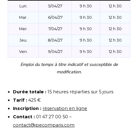
Lun.
5/04/27
9 h 30
12 h 30
Mar.
6/04/27
9 h 30
12 h 30
Mer.
7/04/27
9 h 30
12 h 30
Jeu.
8/04/27
9 h 30
12 h 30
Ven.
9/04/27
9 h 30
12 h 30
Emploi du temps à titre indicatif et susceptible de
modification.
Durée totale :
15 heures réparties sur 5 jours
Tarif :
425 €
Inscription :
réservation en ligne
Contact :
01 47 27 00 50 –
contact@ipecomparis.com