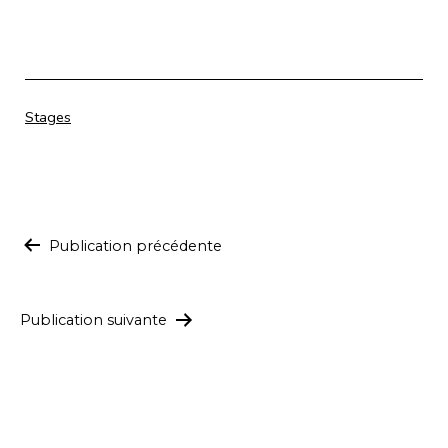
Catégorisé
Stages
comme
Navigation
Publication précédente
de
l’article
Publication suivante