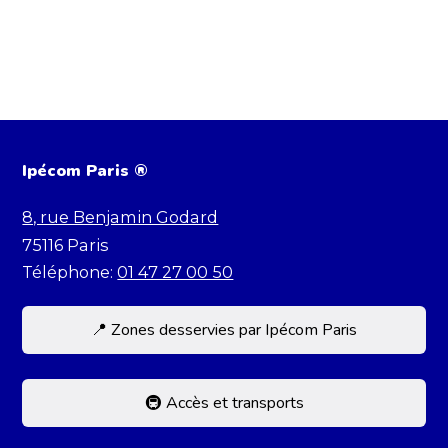
Ipécom Paris ®
8, rue Benjamin Godard
75116
Paris
Téléphone:
01 47 27 00 50
📍 Zones desservies par Ipécom Paris
Située dans le 16e, Ipécom accueille des
élèves de toute la capitale et d’Île-de-France.
🚇 Accès et transports
Nous recevons régulièrement des élèves
L’école est facilement accessible par les