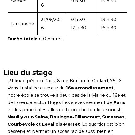
Samedi
9 h 30
13 h 30
6
31/05/202
9 h 30
13 h 30
Dimanche
6
12 h 30
16 h 30
Durée totale :
10 heures.
Lieu du stage
📍
Lieu :
Ipécom Paris, 8 rue Benjamin Godard, 75116
Paris. Installée au cœur du
16e arrondissement
,
notre école se trouve à deux pas de la
Mairie du 16e
et
de l’avenue Victor Hugo. Les élèves viennent de
Paris
et des principales villes de la proche banlieue ouest :
Neuilly-sur-Seine
,
Boulogne-Billancourt
,
Suresnes
,
Courbevoie
et
Levallois-Perret
. Le quartier est bien
desservi et permet un accès rapide aussi bien en