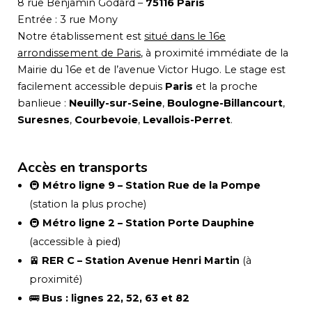
8 rue Benjamin Godard –
75116 Paris
Entrée : 3 rue Mony
Notre établissement est
situé dans le 16e
arrondissement de Paris
, à proximité immédiate de la
Mairie du 16e et de l’avenue Victor Hugo. Le stage est
facilement accessible depuis
Paris
et la proche
banlieue :
Neuilly-sur-Seine
,
Boulogne-Billancourt
,
Suresnes
,
Courbevoie
,
Levallois-Perret
.
Accès en transports
🚇
Métro ligne 9 – Station Rue de la Pompe
(station la plus proche)
🚇
Métro ligne 2 – Station Porte Dauphine
(accessible à pied)
🚈
RER C – Station Avenue Henri Martin
(à
proximité)
🚌
Bus : lignes 22, 52, 63 et 82