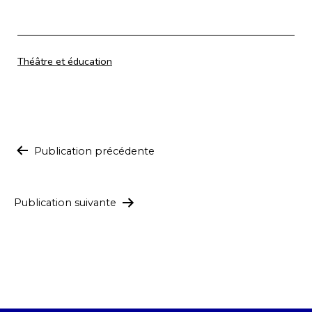
Catégorisé
Théâtre et éducation
comme
Navigation
Publication précédente
de
l’article
Publication suivante