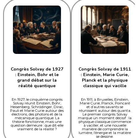
Congrès Solvay de 1927
Congrès Solvay de 1911
: Einstein, Bohr et le
: Einstein, Marie Curie,
grand débat sur la
Planck et la physique
réalité quantique
classique qui vacille
En 1927, le cinquième congrès
En 1911, à Bruxelles, Einstein,
Solvay réunit Einstein, Bohr,
Marie Curie, Planck, Poincaré
Heisenberg, Schrödinger, Dirac,
et d’autres savants se
Pauli et Marie Curie autour des
réunissent autour des quanta.
électrons, des photons et de la
Le premier congrès Solvay
mécanique quantique. La
marque un moment décisif : la
théorie fonctionne, mais une
physique classique commence
question demeure : que dit-elle
à vaciller, et une nouvelle
vraiment de la réalité ?
manière de comprendre la
lumière, l’énergie et la matière
se dessine.