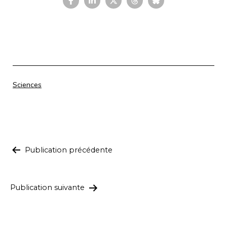
Catégorisé
Sciences
comme
Navigation
Publication précédente
de
l’article
Publication suivante