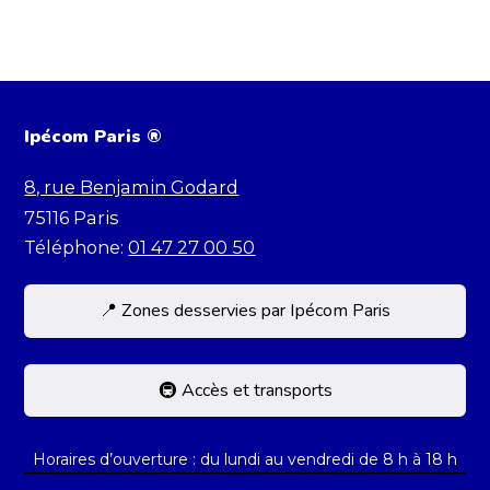
Ipécom Paris ®
8, rue Benjamin Godard
75116
Paris
Téléphone:
01 47 27 00 50
📍 Zones desservies par Ipécom Paris
Située dans le 16e, Ipécom accueille des
élèves de toute la capitale et d’Île-de-France.
🚇 Accès et transports
Nous recevons régulièrement des élèves
L’école est facilement accessible par les
résidant dans :
Horaires d’ouverture : du lundi au vendredi de 8 h à 18 h
transports en commun. Elle se trouve à
Paris : 7e, 8e, 15e, 16e, 17e arrondissements