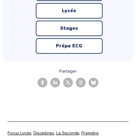
Lycée
Stages
Prépa ECG
Partager
Catégorisé
Focus Lycée
,
Disciplines
,
La Seconde
,
Première