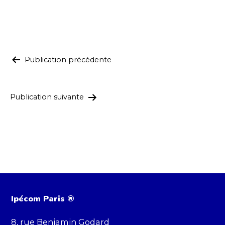
comme
Navigation
Publication précédente
de
l’article
Publication suivante
Ipécom Paris ®
8, rue Benjamin Godard