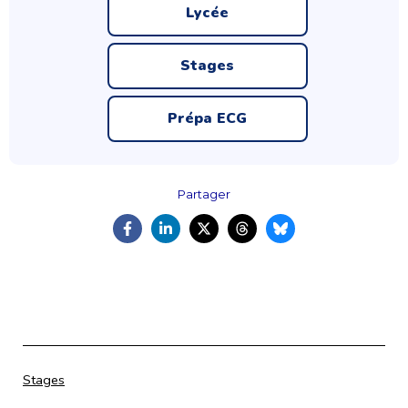
Lycée
Stages
Prépa ECG
Partager
Catégorisé
Stages
comme