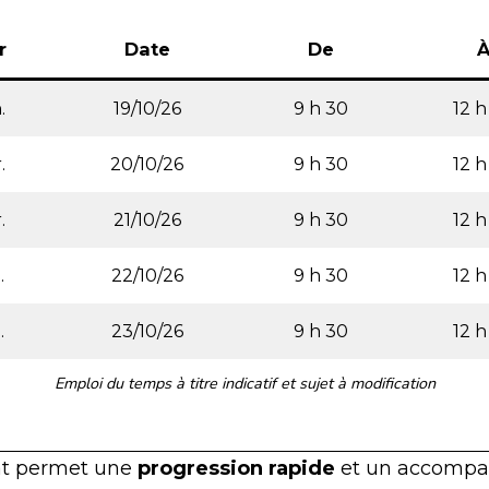
r
Date
De
.
19/10/26
9 h 30
12 h
.
20/10/26
9 h 30
12 h
.
21/10/26
9 h 30
12 h
.
22/10/26
9 h 30
12 h
.
23/10/26
9 h 30
12 h
Emploi du temps à titre indicatif et sujet à modification
at permet une
progression rapide
et un accomp