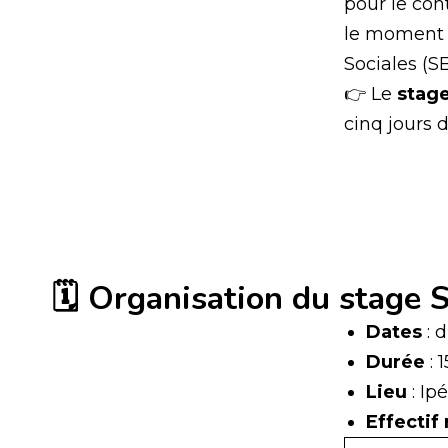
pour le con
le moment 
Sociales (SE
👉 Le
stage
cinq jours 
🗓️ Organisation du stage
Dates
: 
Durée
: 
Lieu
: Ip
Effectif 