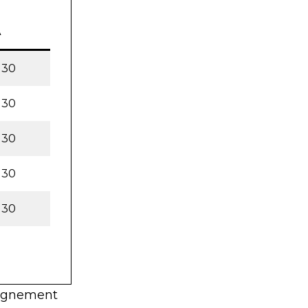
À
 30
 30
 30
 30
 30
agnement