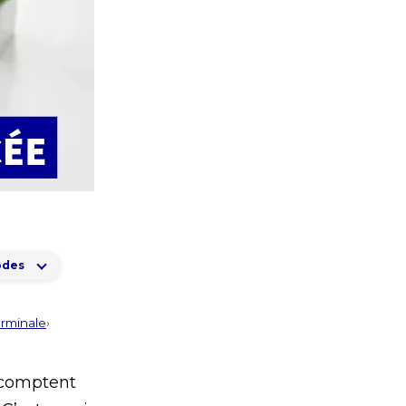
odes
erminale
›
é comptent