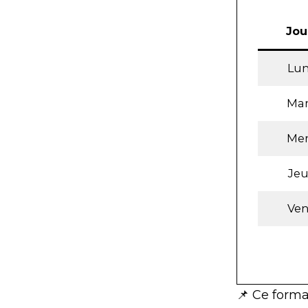
Jou
Lun
Mar
Mer
Jeu
Ven
📌 Ce form