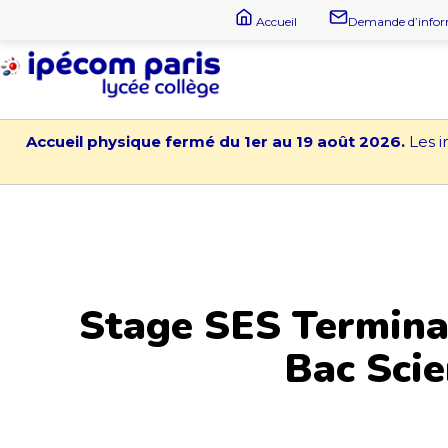
Aller
Accueil
Demande d’info
au
contenu
Lycée
-
Accueil physique fermé du 1er au 19 août 2026.
Les i
Collège
Ipécom
Paris
Stage SES Terminal
Bac Scie