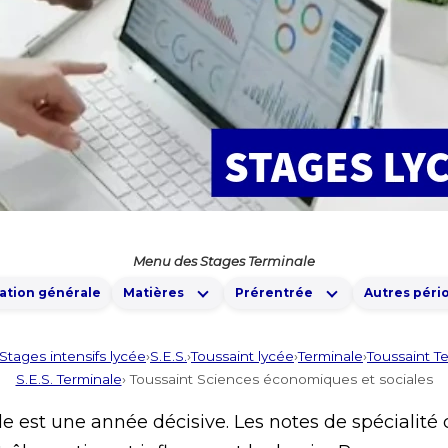
Menu des Stages Terminale
ation générale
Matières
Prérentrée
Autres péri
Stages intensifs lycée
›
S.E.S.
›
Toussaint lycée
›
Terminale
›
Toussaint T
S.E.S. Terminale
› Toussaint Sciences économiques et sociales
e est une année décisive. Les notes de spécialit