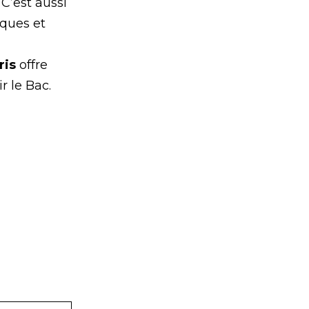
 C’est aussi
ques et
ris
offre
r le Bac.