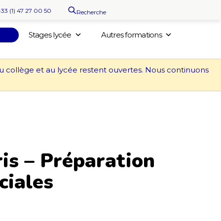
+33 (1) 47 27 00 50
Recherche
Stages lycée
Autres formations
au collège et au lycée restent ouvertes. Nous continuons
is – Préparation
ciales