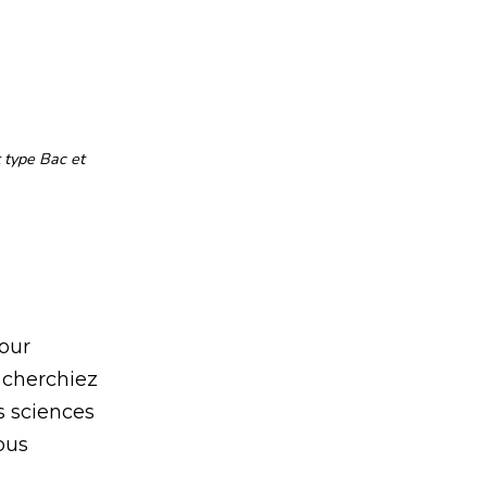
 type Bac et
pour
 cherchiez
s sciences
ous