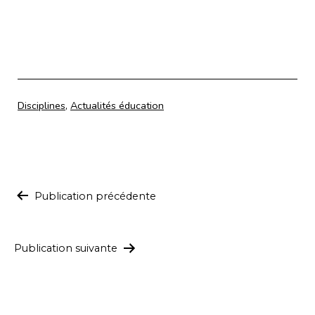
Catégorisé
Disciplines
,
Actualités éducation
comme
Navigation
Publication précédente
de
l’article
Publication suivante