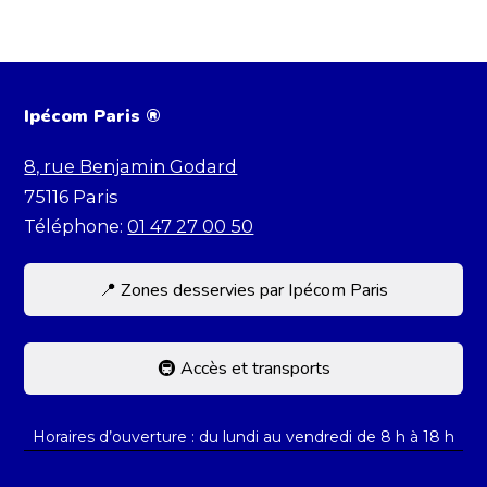
Ipécom Paris ®
8, rue Benjamin Godard
75116
Paris
Téléphone:
01 47 27 00 50
📍 Zones desservies par Ipécom Paris
Située dans le 16e, Ipécom accueille des
élèves de toute la capitale et d’Île-de-France.
🚇 Accès et transports
Nous recevons régulièrement des élèves
L’école est facilement accessible par les
résidant dans :
Horaires d’ouverture : du lundi au vendredi de 8 h à 18 h
transports en commun. Elle se trouve à
Paris : 7e, 8e, 15e, 16e, 17e arrondissements
proximité immédiate des stations suivantes :